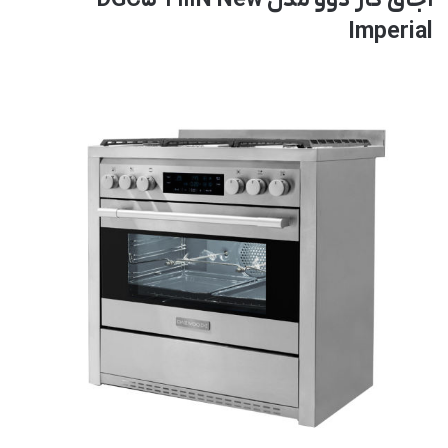
اجاق گاز دوو مدل DGC5-2111N New
Imperial