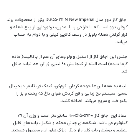
اجاق گاز دوو مدل DGC5-2111N New Imperial یکی از محصولات برند
کره‌ای دوو است که با طراحی زیبا، مدرن، برخورداری از پنج شعله و
قرار گرفتنِ شعله پلوپز در وسط، کالایی کیفی و با دوام به حساب
می‌آید.
جنس این اجاق گاز از استیل و ولوم‌های آن هم از باکالیت( ماده
گرما دیده) است البته از گنجایش ۹۰ لیتری فِر آن هم نباید غافل
شد.
البته به همه این‌ها جوجه گردان، گرم‌کن، فندک فِر، تایمر دیجیتال
لمسی، سیستم یخ زدایی و فن گردش هوای داغ که پخت و پز را
یکنواخت و سریع می‌کند، اضافه کنید.
ابعاد این اجاق گاز 900x650x940 سانتی‌متر است و وزن آن 79
کیلوگرم می‌باشد. شبکه‌های چدنی محکم و شکیل، پایه‌های قابل
تنظیم و پوشش نانو کلین از دیگر ویژگی‌های این محصول هستند.