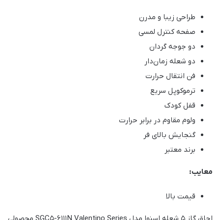
طراحی زیبا و مدرن
صفحه کنترل لمسی
دو جوجه گردان
دو شعله زمان‌دار
فن انتقال حرارت
ترموکوپل سریع
قفل کودک
ولوم مقاوم در برابر حرارت
گنجایش بالای فر
برند معتبر
معایب:
قیمت بالا
اجاق گاز 5 شعله اسنوا مدل SGC5-6111N Valentino Series محصولی