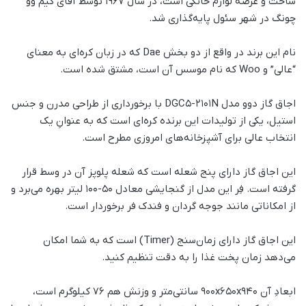
ساخت و عرضه لوازم خانگی است، در سال ۱۹۶۷ توسط آقای کیم وو
چونگ در شهر سئول پایه‌گذاری شد.
نام این برند در واقع از دو بخش Dae که در زبان کره‌ای به معنای
“عالی” و Woo که نام موسس آن است، مشتق شده است.
اجاق گاز دوو مدل DGC5-2101N با برخورداری از طراحی مدرن و جنس
استیل، یکی از تولیدات این برنده کره‌ای است که به عنوانِ یک
انتخاب عالی برای آشپزخانه‌های امروزی مطرح است.
این اجاق گاز دارای پنج شعله است که شعله پلوپز آن در وسط قرار
گرفته است. فِر این مدل از گنجایشی معادل 50-100 لیتر بهره می‌برد و
از امکاناتی مانند جوجه گردان و فندک فر برخوردار است.
این اجاق گاز دارای زمان‌سنج (Timer) است که به شما امکان
می‌دهد زمان پخت غذا را به دقت تنظیم کنید.
ابعادِ آن 900x650x940 سانتی‌متر و وزنش هم 76 کیلوگرم است،