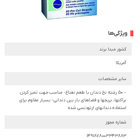
ویژگی‌ها
کشور مبدا برند
آمریکا
سایر مشخصات
– 50 رشته نخ دندان با طعم نعناع- مناسب جهت تمیز کردن
براکتها، بریجها و فضاهای باز بین دندانی- بسیار مقاوم برای
استفاده دندانهای ارتودنسی شده
شماره مجوز
1491878003343883