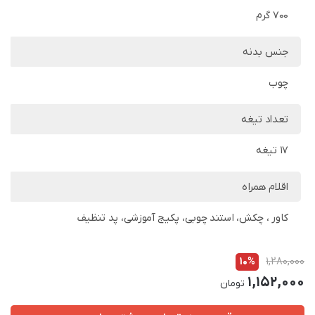
700 گرم
جنس بدنه
چوب
تعداد تیغه
17 تیغه
اقلام همراه
کاور ، چکش، استند چوبی، پکیج آموزشی، پد تنظیف
10%
1,280,000
1,152,000
تومان