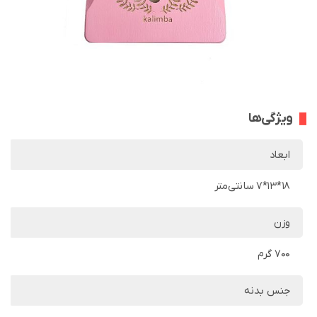
ویژگی‌ها
ابعاد
18*13*7 سانتی‌متر
وزن
700 گرم
جنس بدنه