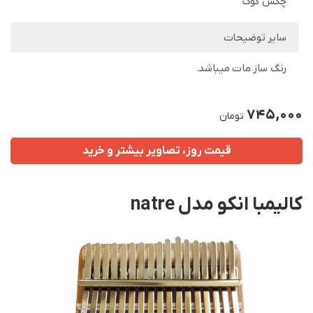
چکش کوک
سایر توضیحات
رنگ ساز مات میباشد.
745,000
تومان
قیمت روز، تصاویر بیشتر و خرید
کالیمبا انکو مدل natre