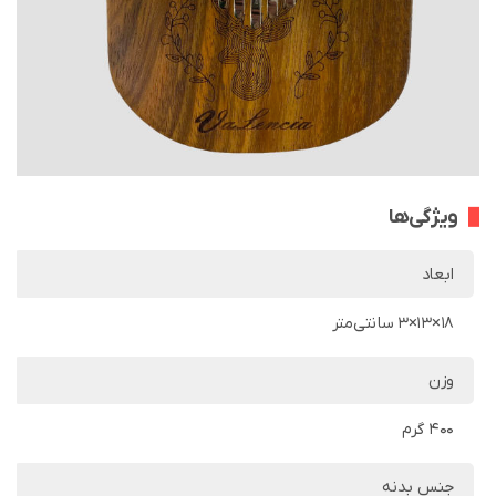
ویژگی‌ها
ابعاد
18×13×3 سانتی‌متر
وزن
400 گرم
جنس بدنه