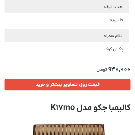
تعداد تیغه
17 تیغه
اقلام همراه
چکش کوک
940,000
تومان
قیمت روز، تصاویر بیشتر و خرید
کالیمبا جکو مدل K17mo