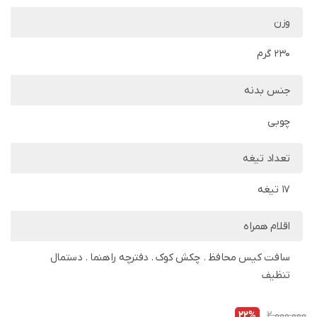
وزن
230 گرم
جنس بدنه
چوبی
تعداد تیغه
17 تیغه
اقلام همراه
سافت کیس محافظ . چکش کوک . دفترچه راهنما . دستمال
تنظیف
22%
2,000,000