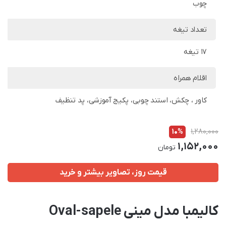
چوب
تعداد تیغه
17 تیغه
اقلام همراه
کاور ، چکش، استند چوبی، پکیج آموزشی، پد تنظیف
10%
1,280,000
1,152,000
تومان
قیمت روز، تصاویر بیشتر و خرید
کالیمبا مدل مینی Oval-sapele