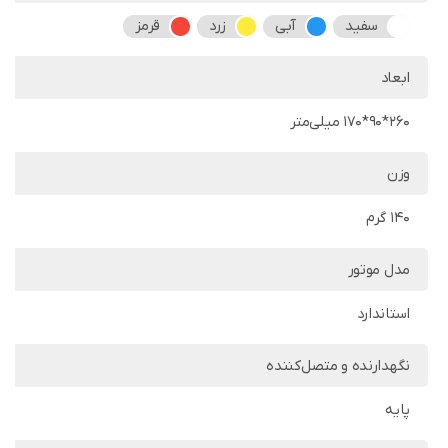
سفید
آبی
زرد
قرمز
ابعاد
260*90*170 میلی‌متر
وزن
140 گرم
مدل موتور
استاندارد
نگهدارنده و متصل‌کننده
پایه