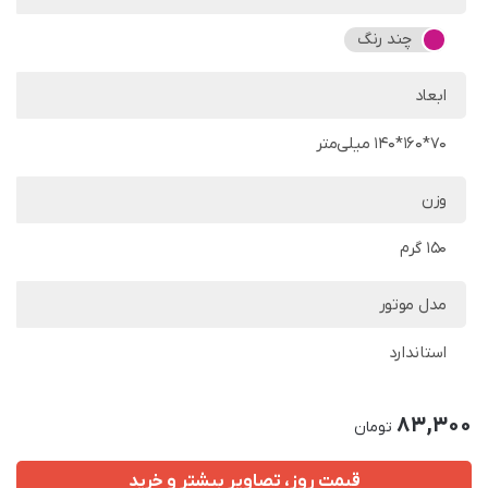
چند رنگ
ابعاد
70*160*140 میلی‌متر
وزن
150 گرم
مدل موتور
استاندارد
83,300
تومان
قیمت روز، تصاویر بیشتر و خرید