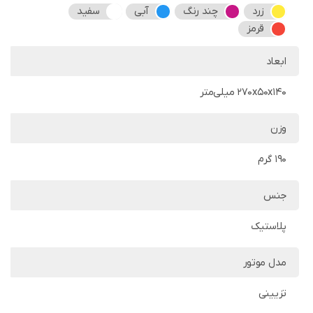
زرد
چند رنگ
آبی
سفید
قرمز
ابعاد
270x50x140 میلی‌متر
وزن
190 گرم
جنس
پلاستیک
مدل موتور
تزیینی