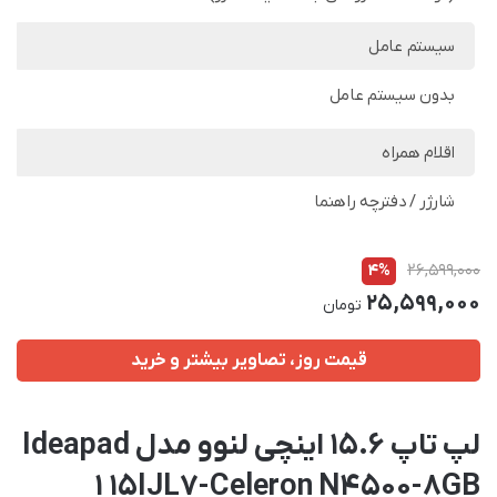
سیستم عامل
بدون سیستم عامل
اقلام همراه
شارژر / دفترچه راهنما
4%
26,599,000
25,599,000
تومان
قیمت روز، تصاویر بیشتر و خرید
لپ تاپ 15.6 اینچی لنوو مدل Ideapad
1 15IJL7-Celeron N4500-8GB