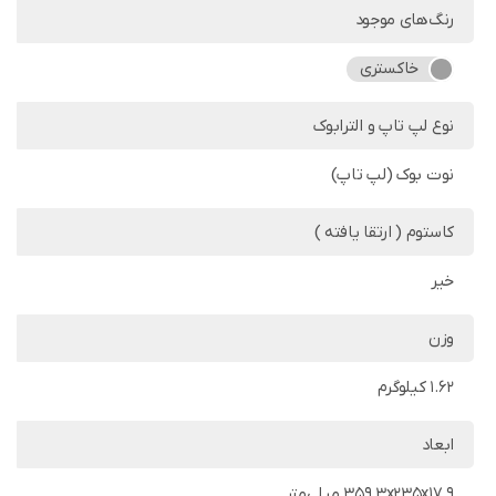
رنگ‌های موجود
خاکستری
نوع لپ تاپ و الترابوک
نوت بوک (لپ تاپ)
کاستوم ( ارتقا یافته )
خیر
وزن
1.62 کیلوگرم
ابعاد
359.3x235x17.9 میلی‌متر