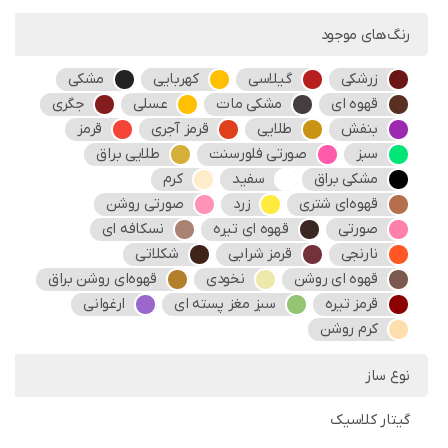
رنگ‌های موجود
زرشکی
گیلاسی
کهربایی
مشکی
قهوه ای
مشکی مات
عسلی
جگری
بنفش
طلایی
قرمز آجری
قرمز
سبز
صورتی فلورسنت
طلایی براق
مشکی براق
سفید
کرم
قهوه‌ای شتری
زرد
صورتی روشن
صورتی
قهوه ای تیره
نسکافه ای
نارنجی
قرمز شرابی
شکلاتی
قهوه ای روشن
نخودی
قهوه‌ای روشن براق
قرمز تیره
سبز مغز پسته ای
ارغوانی
کرم روشن
نوع ساز
گیتار کلاسیک