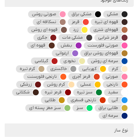
رنگ‌های موجود
مشکی
مشکی براق
صورتی روشن
قهوه ای تیره
قرمز
نسکافه ای
قهوه‌ای شتری
زرد
قهوه ای روشن
قرمز شرابی
مشکی مات
جگری
صورتی فلورسنت
بنفش
قهوه ای
قهوه‌ای روشن براق
ارغوانی
سرمه ای روشن
نخودی
گیلاسی
کرم
کهربایی
خاکستری
کرم تیره
صورتی
قرمز آجری
نارنجی فلورسنت
نارنجی
عسلی
کرم روشن
زرشکی
سفید
سبز تیره
قرمز تیره
شکلاتی
آبی
نارنجی فسفری
طلایی
طلایی براق
سبز
سبز مغز پسته ای
سرمه ای
نوع ساز