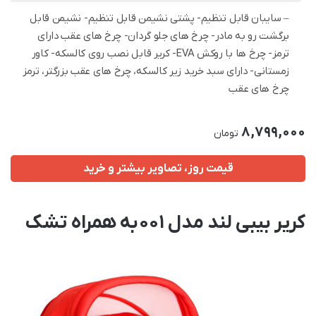
– سایبان قابل تنظیم- پشتی نشیمن قابل تنظیم- نشیمن قابل
برگشت رو به مادر- چرخ های جلو گردان- چرخ های عقب دارای
ترمز- چرخ ها با روکش EVA- کریر قابل نصب روی کالسکه- کاور
زمستانی- دارای سبد خرید زیر کالسکه، چرخ های عقب بزرگتر، ترمز
چرخ های عقب
8,799,000
تومان
قیمت روز، تصاویر بیشتر و خرید
کریر بیبی لند مدل 001 به همراه تشک