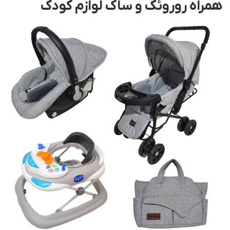
همراه روروئک و ساک لوازم کودک