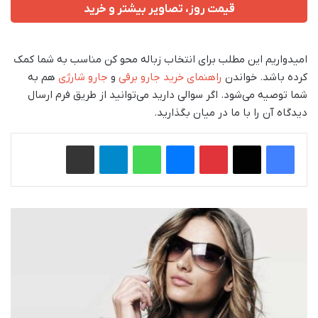
قیمت روز، تصاویر بیشتر و خرید
امیدواریم این مطلب برای انتخاب زباله محو کن مناسب به شما کمک
کرده باشد. خواندن
راهنمای خرید جارو برقی
و
جارو شارژی
هم به
شما توصیه می‌شود. اگر سوالی دارید می‌توانید از طریق فرم ارسال
دیدگاه آن را با ما در میان بگذارید.
فیس بوک
X
‫پین‌ترست
پیام رسان
واتس آپ
تلگرام
اشتراک گذاری از طریق ایمیل
2
5
م
د
ل
ع
ی