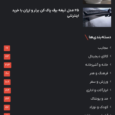
25 مدل تیغه برف پاک کن برتر و ارزان با خرید
اینترنتی
دسته‌بندی‌ها
عجایب
17
کالای دیجیتال
83
خانه و آشپزخانه
274
فرهنگ و هنر
80
ورزش و سفر
108
ابزارآلات و اداری
184
مد و پوشاک
164
کودک و نوزاد
57