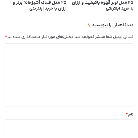
25 مدل لولر قهوه باکیفیت و ارزان
25 مدل فندک آشپزخانه برتر و
و
با خرید اینترنتی
ارزان با خرید اینترنتی
خ
ر
ی
دیدگاهتان را بنویسید
د
ا
نشانی ایمیل شما منتشر نخواهد شد.
بخش‌های موردنیاز علامت‌گذاری شده‌اند
*
ی
د
ن
ت
ی
ر
د
ن
ت
گ
ی
ا
ه
*
نام
*