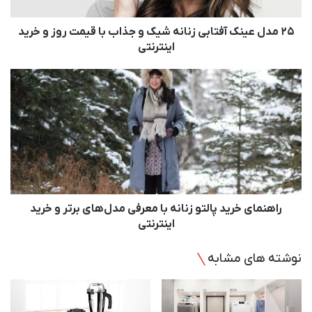
ن
ک
آ
25 مدل عینک آفتابی زنانه شیک و جذاب با قیمت روز و خرید
ف
اینترنتی
ت
ا
ر
ب
ا
ی
ه
ز
ن
ن
م
ا
ا
ن
ی
ه
خ
ش
ر
ی
ی
راهنمای خرید پالتو زنانه با معرفی مدل‌های برتر و خرید
ک
د
اینترنتی
و
پ
ج
ا
نوشته های مشابه
ذ
ل
ا
ت
ب
و
ب
ز