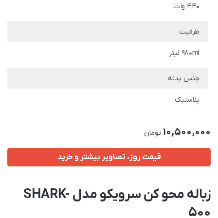
440 وات
ظرفیت
980ml لیتر
جنس بدنه
پلاستیک
10,500,000
تومان
قیمت روز، تصاویر بیشتر و خرید
زباله محو کن سرویکو مدل SHARK-
500