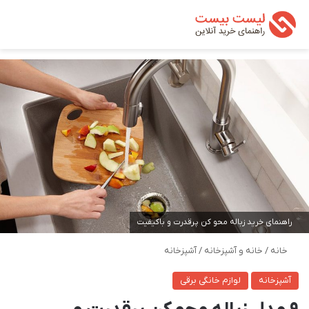
تغییر پوسته
من
جستجو ب
راهنمای خرید زباله محو کن پرقدرت و باکیفیت
خانه
/
خانه و آشپزخانه
/
آشپزخانه
آشپزخانه
لوازم خانگی برقی