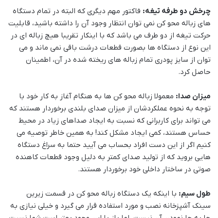
چرخش دو طرفه تیغه:
فاکتور مهم دیگری که البته در تمام دستگاه
های زباله محو کن نمی توان انتظار وجود آن را داشته باشید، قابلیت
حرکت تیغه از دو طرف می باشد که با اینکار تقریبا هیچ زباله ای در
این نوع از دستگاه ها بصورت قطعات درشت باقی نمی ماند و می
توان از سایز پودری تمام زباله های ریخته شده در آن، اطمینان
حاصل کرد.
میزان صدا:
معمولا زباله محو کن ها به هنگام آغاز به کار خود با
توجه به نحوه عملکردشان از میزان صدای بلندی برخوردار هستند که
می تواند برای کاربرانی که نسبت به ایجاد صداهای زیاد در محیط
حساس هستند، کمی ایجاد مشکل کند! به همین خاطر توصیه می
کنیم اگر از این دست افراد بحساب می آیید حتما به سراغ دستگاه
هایی بروید که از تولید صدای کمتر به دلیل وجود قطعات کاهنده
صوتی در ساختار داخلی خود برخوردار هستند.
طول سیم:
با اینکه یک دستگاه زباله محو کن در قسمت زیرین
سینک آشپزخانه نصب و مورد استفاده قرار می گیرد و خیلی نیازی به
جا به جا نمودن آن نیست، اما باز با این وجود بهتر است شما نسبت