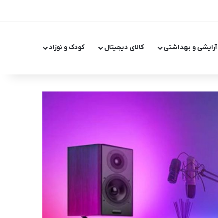
X
اینستاگر
تلگر
آرایشی و بهداشتی
کالای دیجیتال
کودک و نوزاد
تغییر پ
جست