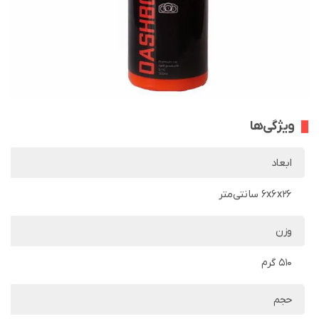
ویژگی‌ها
ابعاد
6x6x26 سانتی‌متر
وزن
510 گرم
حجم