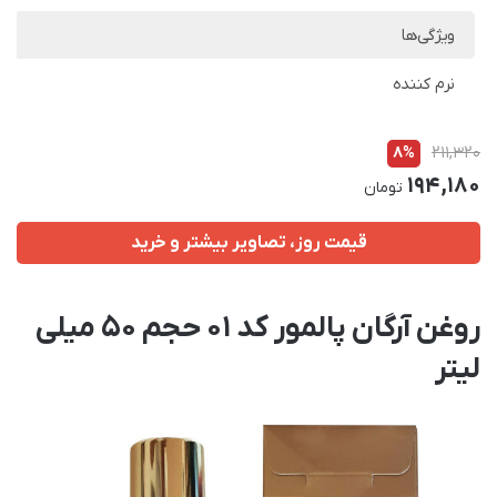
ویژگی‌ها
نرم کننده
8%
211,320
194,180
تومان
قیمت روز، تصاویر بیشتر و خرید
روغن آرگان پالمور کد 01 حجم 50 میلی
لیتر