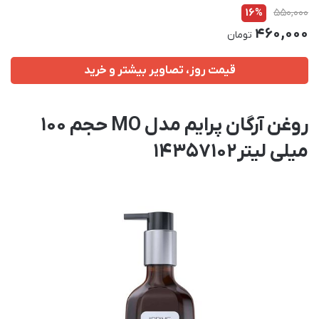
16%
550,000
460,000
تومان
قیمت روز، تصاویر بیشتر و خرید
روغن آرگان پرایم مدل MO حجم 100
میلی لیتر14357102