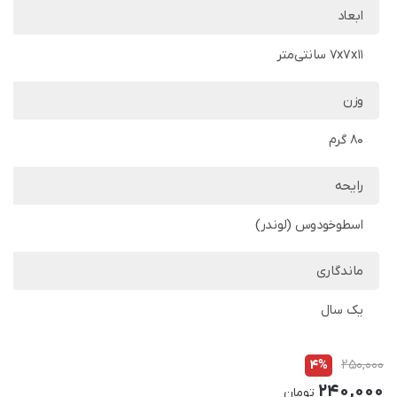
ابعاد
7x7x11 سانتی‌متر
وزن
80 گرم
رایحه
اسطوخودوس (لوندر)
ماندگاری
یک سال
4%
250,000
240,000
تومان