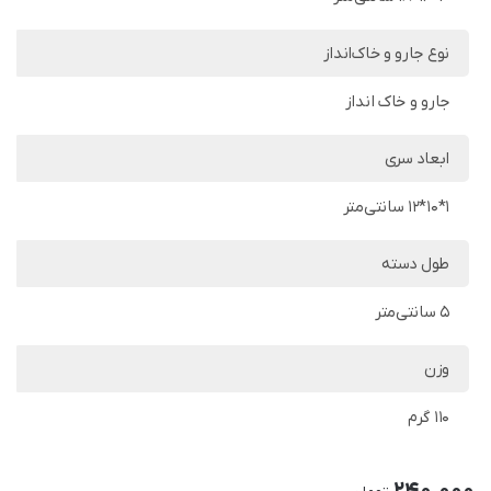
نوع جارو و خاک‌انداز
جارو و خاک انداز
ابعاد سری
1*10*12 سانتی‌متر
طول دسته
5 سانتی‌متر
وزن
110 گرم
240,000