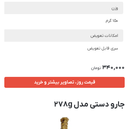
وزن
150 گرم
امکانات تعویض
سری قابل تعویض
340,000
تومان
قیمت روز، تصاویر بیشتر و خرید
جارو دستی مدل 278g