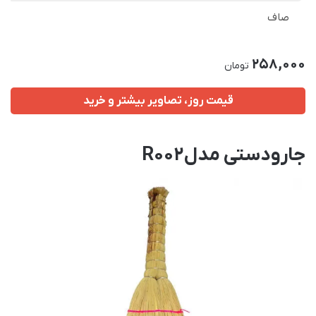
صاف
258,000
تومان
قیمت روز، تصاویر بیشتر و خرید
جارودستی مدلR002