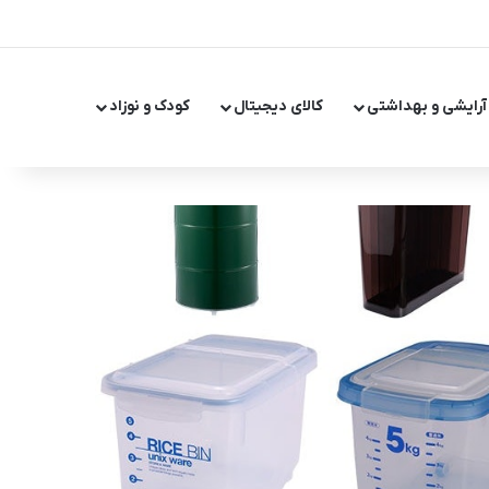
X
اینستاگر
تلگر
آرایشی و بهداشتی
کالای دیجیتال
کودک و نوزاد
تغییر پ
جست