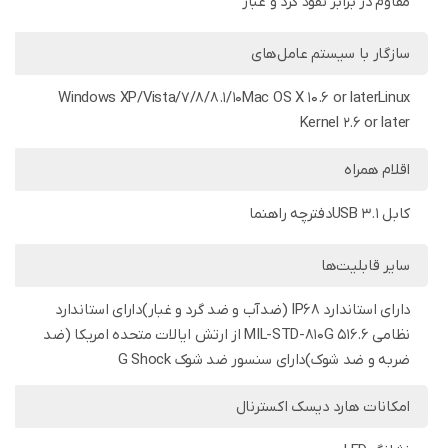
مقاوم در برابر نفوذ گرد و غبار
سازگار با سیستم‌ عامل‌های
Windows XP/Vista/7/8/8.1/10Mac OS X 10.6 or laterLinux
Kernel 2.6 or later
اقلام همراه
کابل USB 3.1دفترچه راهنما
سایر قابلیت‌ها
دارای استاندارد IP68 (ضدآب و ضد گرد و غبار)دارای استاندارد
نظامی MIL-STD-810G 516.6 از ارتش ایالات متحده امریکا (ضد
ضربه و ضد شوک)دارای سنسور ضد شوک G Shock
امکانات هارد دیسک اکسترنال