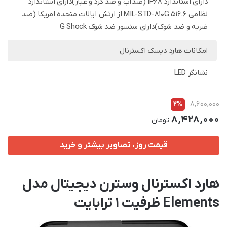
دارای استاندارد IP68 (ضدآب و ضد گرد و غبار)دارای استاندارد
نظامی MIL-STD-810G 516.6 از ارتش ایالات متحده امریکا (ضد
ضربه و ضد شوک)دارای سنسور ضد شوک G Shock
امکانات هارد دیسک اکسترنال
نشانگر LED
2%
8,600,000
8,428,000
تومان
قیمت روز، تصاویر بیشتر و خرید
هارد اکسترنال وسترن دیجیتال مدل
Elements ظرفیت 1 ترابایت