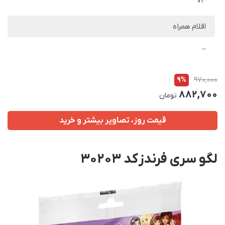
73
اقلام همراه
–
9%
970,000
882,700
تومان
قیمت روز، تصاویر بیشتر و خرید
لگو سری فرندز کد 30203