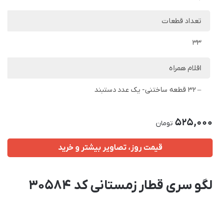
تعداد قطعات
33
اقلام همراه
– 32 قطعه ساختنی- یک عدد دستبند
525,000
تومان
قیمت روز، تصاویر بیشتر و خرید
لگو سری قطار زمستانی کد 30584