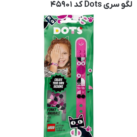
لگو سری Dots کد 45901