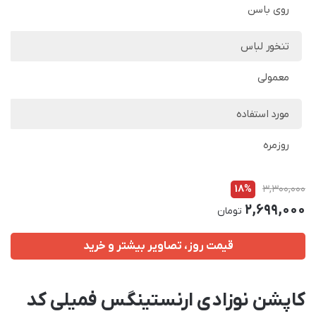
روی باسن
تنخور لباس
معمولی
مورد استفاده
روزمره
18%
3,300,000
2,699,000
تومان
قیمت روز، تصاویر بیشتر و خرید
کاپشن نوزادی ارنستینگس فمیلی کد