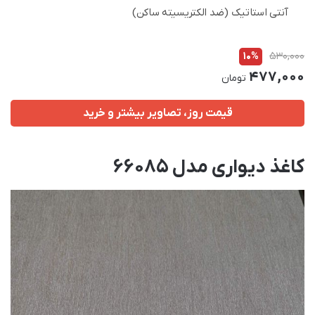
آنتی استاتیک (ضد الکتریسیته ساکن)
10%
530,000
477,000
تومان
قیمت روز، تصاویر بیشتر و خرید
کاغذ دیواری مدل 66085