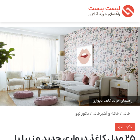
تغییر پوسته
من
جستجو ب
راهنمای خرید کاغذ دیواری
خانه
/
خانه و آشپزخانه
/
دکوراتیو
دکوراتیو
25 مدل کاغذ دیواری جدید و زیبا با