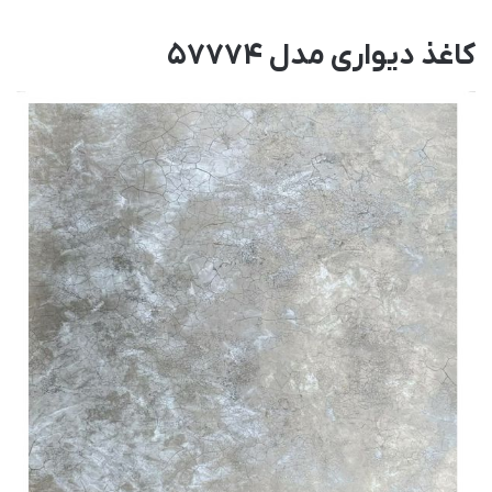
کاغذ دیواری مدل 57774