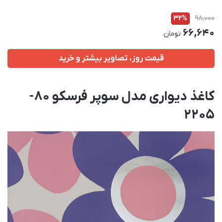
32%
98,000
66,640
تومان
قیمت روز، تصاویر بیشتر و خرید
کاغذ دیواری مدل سوپر فرسکو 80-
2205