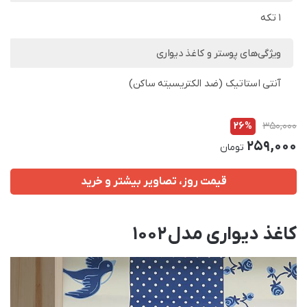
1 تکه
ویژگی‌های پوستر و کاغذ دیواری
آنتی استاتیک (ضد الکتریسیته ساکن)
26%
350,000
259,000
تومان
قیمت روز، تصاویر بیشتر و خرید
کاغذ دیواری مدل 1002