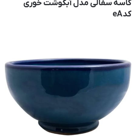
کاسه سفالی مدل آبگوشت خوری
کد eA