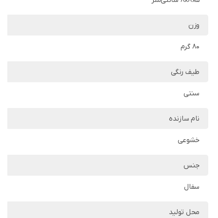
8x8x5 سانتی‌متر
وزن
80 گرم
طیف رنگی
سنتی
نام سازنده
خشوعی
جنس
سفال
محل تولید