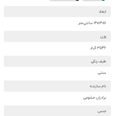
ابعاد
14x14x7 سانتی‌متر
وزن
3546 گرم
طیف رنگی
سنتی
نام سازنده
برادران خشوعی
جنس