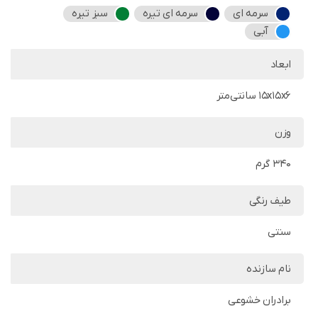
سرمه ای
سرمه ای تیره
سبز تیره
آبی
ابعاد
15x15x6 سانتی‌متر
وزن
340 گرم
طیف رنگی
سنتی
نام سازنده
برادران خشوعی