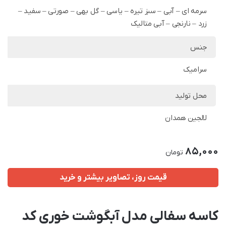
سرمه ای – آبی – سبز تیره – یاسی – گل بهی – صورتی – سفید –
زرد – نارنجی – آبی متالیک
جنس
سرامیک
محل تولید
لالجین همدان
85,000
تومان
قیمت روز، تصاویر بیشتر و خرید
کاسه سفالی مدل آبگوشت خوری کد