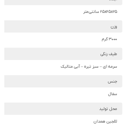
25x25x25 سانتی‌متر
وزن
3000 گرم
طیف رنگی
سرمه ای – سبز تیره – آبی متالیک
جنس
سفال
محل تولید
لالجین همدان