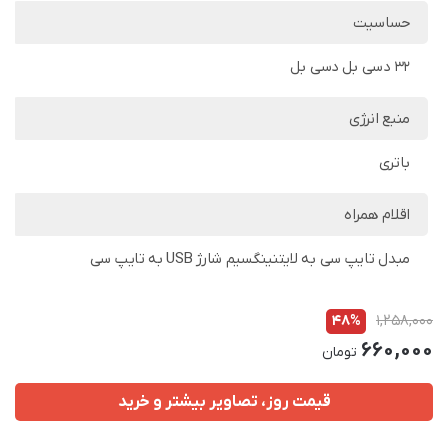
حساسیت
۳۲ دسی بل دسی بل
منبع انرژی
باتری
اقلام همراه
مبدل تایپ سی به لایتنینگسیم شارژ USB به تایپ سی
48%
1,258,000
660,000
تومان
قیمت روز، تصاویر بیشتر و خرید