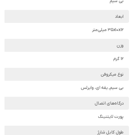
بی سیم
ابعاد
35x10x12 میلی‌متر
وزن
12 گرم
نوع میکروفن
بی سیم, یقه ای، وایرلس
درگاه‌های اتصال
طول کابل شارژ