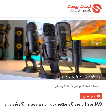
تغییر پوسته
من
جستجو ب
راهنمای خرید میکروفون بی سیم
خانه
/
فرهنگ و هنر
/
آلات موسیقی
آلات موسیقی
25 مدل میکروفون بی سیم با کیفیت