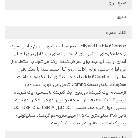
منبع انرژی
باتری
اقلام همراه
Hollyland Lark M2 Combo همراه با تعدادی از لوازم جانبی مفید،
از جمله خزهای بادگیر برای ضبط در فضای باز، کابل برای اتصال
آسان، و یک گردنبند برای هر فرستنده ارائه می‌شود. با استفاده از
این لوازم جانبی، برای راه‌اندازی و آغاز ضبط صدا با میکروفون
هالی لند Lark M2 Combo به چیز دیگری نیاز نخواهید داشت.
محتویات پکیج نسخه Combo شامل این موارد است:- دو
فرستنده- یک گیرنده دوربین- یک گیرنده تایپ‌سی- یک گیرنده
لایتنینگ- یک جعبه شارژ نسخه دوربین- دو خز بادگیر- دو گیره
پشتی- چهار گیره مغناطیسی- یک کابل USB-A به USB-C- یک
کابل 3.5 میلی‌متری به 3.5 میلی‌متری- دو گردنبند سیلیکونی-
یک پک استیکر- دفترچه راهنما- یک کیسه
سایر توضیحات