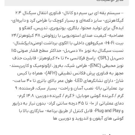
– سیستم یقه ای بی سیم دو کانال- فناوری انتقال سیگنال 2.4
گیگاهرتزی- سایز دکمه‌ای و بسیار کوچک با طراحی گرد و دایره‌ای-
ایده‌آل برای تولید محتوا، بلاگری، یوتیوبری، تدریس، گفتگو و
مصاحبه- کیفیت صدای استودیویی با رزولوشن 48 کیلوهرتز/24
بیت Hi-Fi- میکروفون داخلی با الگوی برداشت اومنی‌دایرکشنال-
نسبت سیگنال به نویز 70 دسی‌بل- حداکثر سطح فشار صوتی 115
دسی‌بل (SPL)- پاسخ فرکانسی 20 تا 20 کیلوهرتز- قابلیت حذف
نویز محیطی (ENC)- طراحی شیک، به‌روز، ارگونومیک و کاربرپسند-
مجهز به فناوری پرش فکانس تطبیقی (AFH)- همراه با کیس
شارژ- دارای نشانگرهای LED- طول عمر بالای باتری تا 40 ساعت-
برد عملیاتی بالا- نصب آسان و راحت- بسیار سبک، فرستنده: 9
گرم / گیرنده گوشی موبایل: 6 گرم / گیرنده دوربین: 14.8 گرم-
دمای عملیاتی از 10- تا 45 درجه سانتی گراد- بدون نیاز به درایور
و Plug and Play- قابل کنترل از طریق برنامه- سازگاری بالا با
گوشی های آیفون و اندروید و دوربین ها