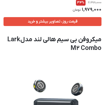
34%
2,998,000
1,979,000
تومان
قیمت روز، تصاویر بیشتر و خرید
میکروفن بی سیم هالی لند مدل Lark
M2 Combo