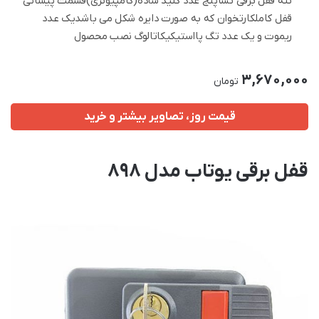
تنه قفل برقی تساپنج عدد کلید ساده(کامپیوتری)قسمت پیشانی
قفل کاملکارتخوان که به صورت دایره شکل می باشدیک عدد
ریموت و یک عدد تگ پااستیکیکاتالوگ نصب محصول
3,670,000
تومان
قیمت روز، تصاویر بیشتر و خرید
قفل برقی یوتاب مدل 898