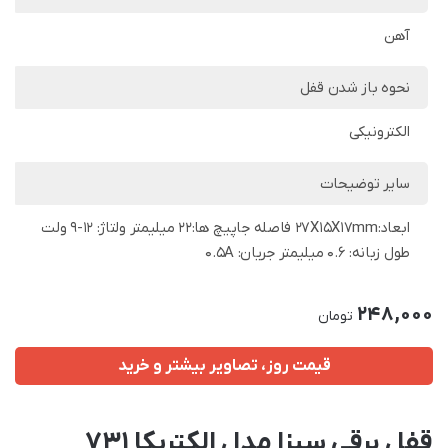
آهن
نحوه باز شدن قفل
الکترونیکی
سایر توضیحات
ابعاد:27X15X17mm فاصله جاپیچ ها:22 میلیمتر ولتاژ: 12-9 ولت
طول زبانه: 0.6 میلیمتر جریان: 0.5A
248,000
تومان
قیمت روز، تصاویر بیشتر و خرید
قفل برقی سیزا مدل الکتریکا 731