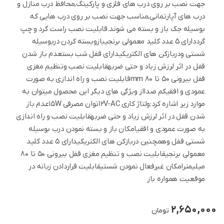
جهت نصب بر روی درب های فلزی و پارکینگ,محافظ درب منازل و
درب های آپارتمانی,مناسب جهت نصب بر روی درب هایی که
بوسیله جک باز و بسته می شوند.قابلیت نصب راست گرد و چپ
گرددارای 5 عدد کلید معمولی برنجیبازوبسته کردن دربوسیله
شستی ودربازکن های الکتریکیدارای قفل شب بستعدم باز شدن
قفل در اثر لرزش زیاد و حتی ضربهقابلیت نصب وتنظیم مغزی
قفل بیرونی 50 تا 80 mmقابلیت نصب و راه اندازی به صورت
عمودی و افقیکم صدااز ویژگی های دیگر این محصول میتوان به
موارد زیر اشاره کرد:ولتاژ کاری 12V-ACتوان مصرفی 15Wعدم باز
شدن قفل در اثر لرزش زیاد و حتی ضربهقابلیت نصب و راه اندازی
به صورت عمودی و افقیامکان باز و بسته نمودن درب بوسیله
شستی قفل وهمچنین دربازکن های الکتریکیدارای 5 عدد کلید
معمولی برنجیقابلیت نصب و تنظیم مغزی قفل بیرونی 50 تا 80
میلیمترامکان غیرفعال نمودن شستیقابلیت قراردادن زبانه در
موقعیت همواره باز
2,650,000
تومان