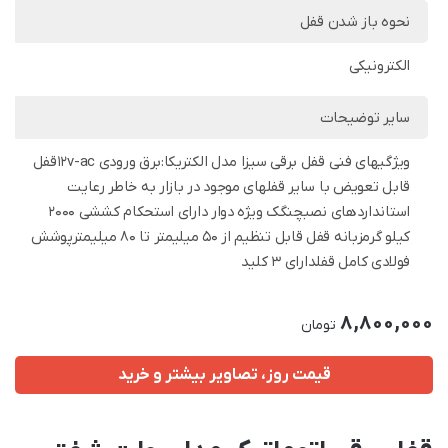
نحوه باز شدن قفل
الکترونیکی
سایر توضیحات
ویژگیهای فنی قفل برقی سیزا مدل الکتریکا:برق ورودی 12v-acقفل
قابل تعویض با سایر قفلهای موجود در بازار به خاطر رعایت
استانداردهای نصبچنگک ویژه دوار دارای استحکام کششی 2000
کیلو گرمزبانه قفل قابل تنظیم از 50 میلیمتر تا 80 میلیمترپوشش
فولادی کامل قفلدارای 3 کلید
8,800,000
تومان
قیمت روز، تصاویر بیشتر و خرید