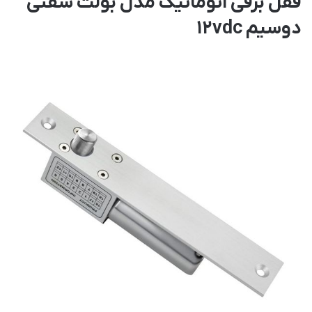
قفل برقی اتوماتیک مدل بولت شفتی
دوسیم 12vdc