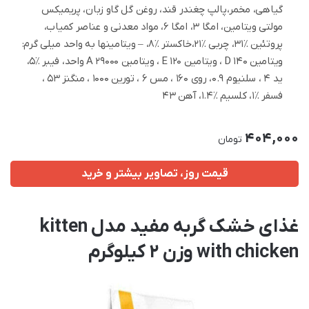
گیاهی، مخمر،پالپ چغندر قند، روغن گل گاو زبان، پریمیکس
مولتی ویتامین، امگا 3، امگا 6، مواد معدنی و عناصر کمیاب،
پروتئین ٪31، چربی ٪21،خاکستر ٪8، – ویتامینها به واحد میلی گرم:
ویتامین D 140 ، ویتامین E 120 ، ویتامین A 29000 واحد، فیبر ٪5،
ید 4 ، سلنیوم 0.9، روی 160 ، مس 6 ، تورین 1000 ، منگنز 53 ،
فسفر ٪1، کلسیم ٪1.4، آهن 43
404,000
تومان
قیمت روز، تصاویر بیشتر و خرید
غذای خشک گربه مفید مدل kitten
with chicken وزن 2 کیلوگرم