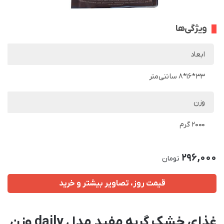
ویژگی‌ها
ابعاد
33*16*8 سانتی‌متر
وزن
2000 گرم
296,000
تومان
قیمت روز، تصاویر بیشتر و خرید
غذای خشک گربه مفید مدل daily وزن