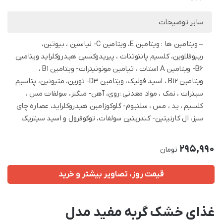
سایر توضیحات
– ویتامین ها : ویتامین E، ویتامین C- نیاسین ، بیوتین،
ریبوفلاوین، کلسیم پانتوتنات ، پیریدوکسین هیدروکلراید ویتامین
B6- ویتامین A استات ، تیامین مونونیترات- ویتامین B1 ،
ویتامین B12 ، اسید فولیک، ویتامین D3- تورین، متیونین، پتاسیم
سیترات ، نمک ، مواد معدنی :روی، آهن- منگنز، سولفات مس ،
کلسیم ، ید ، مس ، سلنیوم- گلوکوزامین هیدروکلراید، عصاره چای
سبز، ال کارنیتین- کندریتین سولفات، توکوفرول و اسید سیتریک
295,990
تومان
قیمت روز، تصاویر بیشتر و خرید
غذای خشک گربه مفید مدل