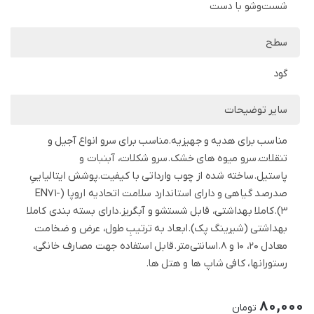
شست‌وشو با دست
سطح
گود
سایر توضیحات
مناسب برای هدیه و جهیزیه.مناسب برای سرو انواع آجیل و
تنقلات.سرو میوه های خشک.سرو شکلات، آبنبات و
پاستیل.ساخته شده از چوب وارداتی با کیفیت.پوشش ایتالیاییِ
صدرصد گیاهی و دارای استاندارد سلامت اتحادیه اروپا (EN71-
3).کاملا بهداشتی، قابل شستشو و آبگریز.دارای بسته بندی کاملا
بهداشتی (شیرینگ پک).ابعاد به ترتیبِ طول، عرض و ضخامت
معادل 20، 10 و 1.8سانتی‌متر.قابل استفاده جهت مصارف خانگی،
رستورانها، کافی شاپ‌ ها و هتل ها.
80,000
تومان