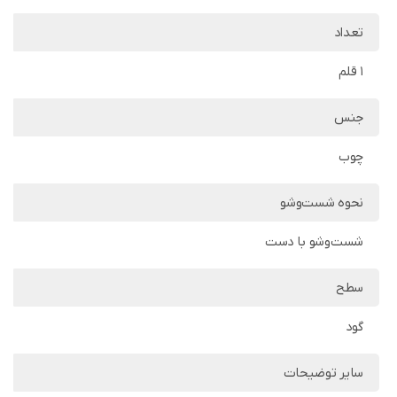
تعداد
1 قلم
جنس
چوب
نحوه شست‌وشو
شست‌وشو با دست
سطح
گود
سایر توضیحات