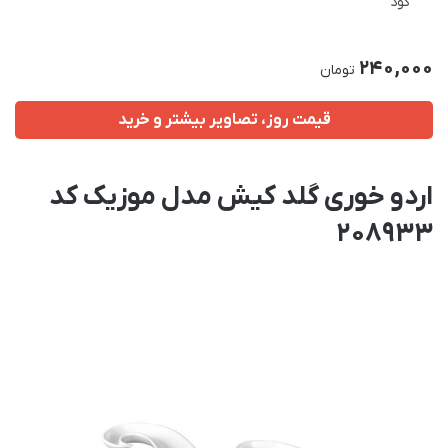
گود
240,000
تومان
قیمت روز، تصاویر بیشتر و خرید
اردو خوری گلد کیش مدل موزیک کد
208933