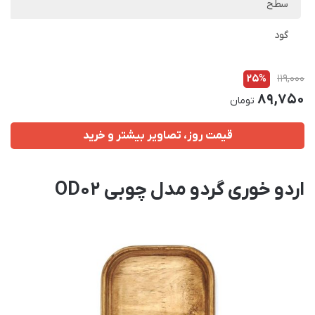
سطح
گود
25%
119,000
89,750
تومان
قیمت روز، تصاویر بیشتر و خرید
اردو خوری گردو مدل چوبی OD02