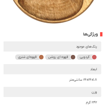
ویژگی‌ها
رنگ‌های موجود
گردویی
قهوه ای روشن
قهوه‌ای شتری
ابعاد
26x26x1.8 سانتی‌متر
وزن
242 گرم