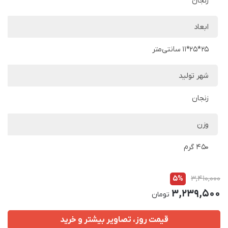
زنجان
ابعاد
25*25*11 سانتی‌متر
شهر تولید
زنجان
وزن
450 گرم
5%
3,410,000
3,239,500
تومان
قیمت روز، تصاویر بیشتر و خرید