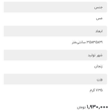
جنس
مس
ابعاد
35x35x31 سانتی‌متر
شهر تولید
زنجان
وزن
735 گرم
1,930,000
تومان