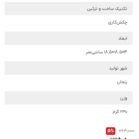
تکنیک ساخت و تزئین
چکش‌کاری
ابعاد
4×18.5×18.5 سانتی‌متر
شهر تولید
زنجان
وزن
230 گرم
5%
764,000