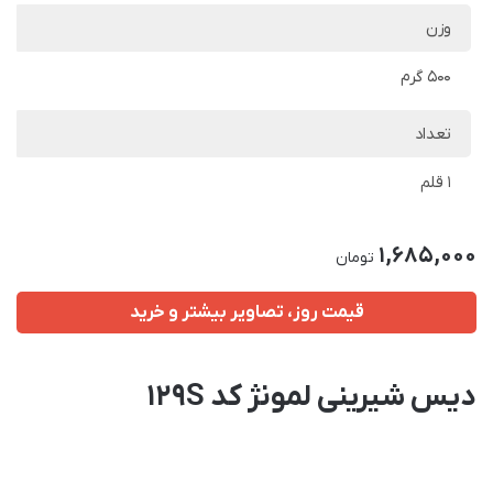
وزن
500 گرم
تعداد
1 قلم
1,685,000
تومان
قیمت روز، تصاویر بیشتر و خرید
دیس شیرینی لمونژ کد 129S