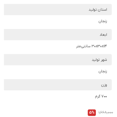
استان تولید
زنجان
ابعاد
30x30x14 سانتی‌متر
شهر تولید
زنجان
وزن
700 گرم
5%
1,668,000