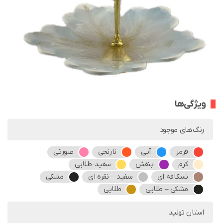
ویژگی‌ها
رنگ‌های موجود
قرمز
آبی
نارنجی
صورتی
کرم
بنفش
سفید-طلایی
نسکافه ای
سفید – نقره ای
مشکی
مشکی – طلایی
طلایی
استان تولید