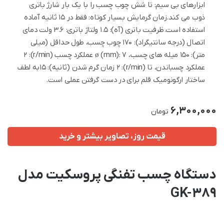
ابزارهای بی سیم: تا شش چوب چسب را با یک بار شارژ باتری
ذوب می کند.زمان گرمایش بسیار کوتاه: فقط در 15 ثانیه آماده
استفاده است.ظرفیت باتری (آه): 1.5 ولتاژ باتری: 3.6 ولت دمای
اتصال (درجه سانتیگراد): 170 چوب چسب، طول حداقل (میلی
متر): 150 میله های چسب، ø (mm): 7 عملکرد چسب (r/min): 2
عملکرد چسباندن، تا (r/min): 2 زمان گرم شدن (ثانیه): 15به لطف
ساختار ارگونومیک قلم برای در دست گرفتن عملی است.
6,300,000
تومان
قیمت روز، تصاویر بیشتر و خرید
دستگاه چسب تفنگی پروسکیت مدل
GK-389