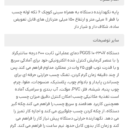
پایه نگهدارنده دستگاه به همراه سینی کوچک 6 تکه لوله چسب
با قطر 11 میلی متر و ارتفاع 150 میلی مترنازل های قابل تعویض
ساده، شکاف دار و شیار دار
سایر توضیحات
دستگاه PGGS 10-230V دمای عملیاتی ثابت 200 درجه سانتیگراد
را با عنصر گرمایش کنترل شده الکترونیکی خود برای آمادگی سریع
و با قدرت ذوب قوی 25 وات در عملکرد مداوم فراهم می کند.پس
از چند دقیقه زمان گرم کردن، تفنگ چسب حرارتی حرفه ای برای
چسباندن پایدار و بادوام چوب، پلاستیک، منسوجات، مقوا، چرم،
چوب پنبه، شیشه، فلز، PVC، موکت، آب بندی و سرامیک آماده
است.تغذیه مکانیکی چسب امکان کنترل دقیق میزان چسب و
همچنین کاربرد هدفمند و سریع چسب را فراهم می کند.چکه گیر
دستگاه، از چکه کردن چسب جلوگیری می کند و اجازه کار تمیز را
می دهد. نگهدارنده حرارتی دستگاه پیش نیاز کار را فراهم می
کند و زمان کار بدون کابل حدود نیم ساعت را فراهم می کند. گرم