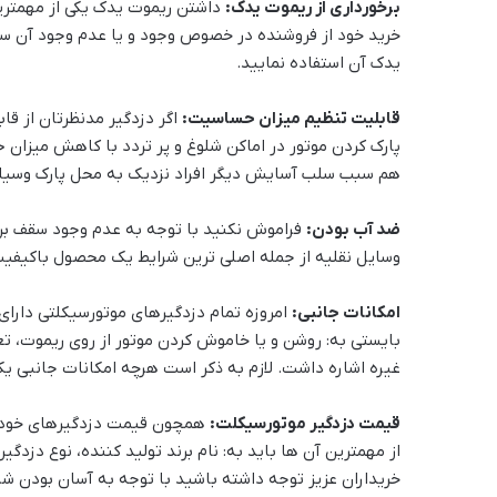
برخورداری از ریموت یدک:
داشتن ریموت یدک یکی از مهمتری
خرید خود از فروشنده در خصوص وجود و یا عدم وجود آن سوا
یدک آن استفاده نمایید.
قابلیت تنظیم میزان حساسیت:
اگر دزدگیر مدنظرتان از قا
پارک کردن موتور در اماکن شلوغ و پر تردد با کاهش میزا
هم سبب سلب آسایش دیگر افراد نزدیک به محل پارک وسیله 
ضد آب بودن:
فراموش نکنید با توجه به عدم وجود سقف ب
وسایل نقلیه از جمله اصلی ترین شرایط یک محصول باکیفیت
امکانات جانبی:
امروزه تمام دزدگیرهای موتورسیکلتی دارای
بایستی به: روشن و یا خاموش کردن موتور از روی ریموت، تغ
غیره اشاره داشت. لازم به ذکر است هرچه امکانات جانبی ی
قیمت دزدگیر موتورسیکلت:
همچون قیمت دزدگیرهای خودرو،
از مهمترین آن ها باید به: نام برند تولید کننده، نوع دزدگ
خریداران عزیز توجه داشته باشید با توجه به آسان بودن 