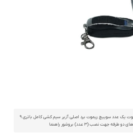
یک عدد ریموت یک عدد سوییچ ریموت برد اصلی آزیر سیم کشی کامل باتری 9
طرفه جهت نصب (3 عدد) بروشور راهنما