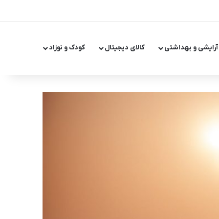
X
اینستاگر
تلگر
آرایشی و بهداشتی
کالای دیجیتال
کودک و نوزاد
تغییر پ
جست