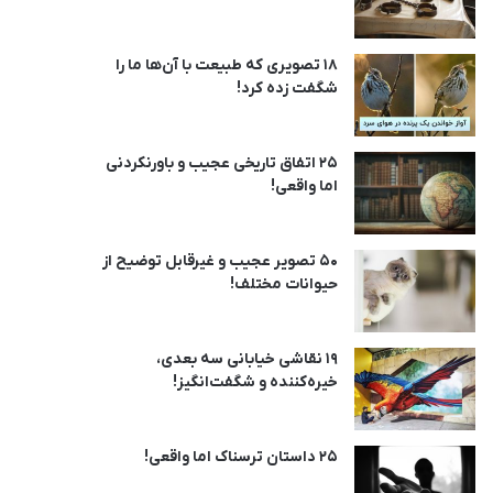
18 تصویری که طبیعت با آن‌ها ما را
شگفت زده کرد!
25 اتفاق تاریخی عجیب و باورنکردنی
اما واقعی!
50 تصویر عجیب و غیرقابل توضیح از
حیوانات مختلف!
19 نقاشی خیابانی سه بعدی،
خیره‌کننده و شگفت‌انگیز!
25 داستان ترسناک اما واقعی!