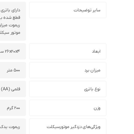
سایر توضیحات
دارای باتری
قطع شده باش
موتور سیکل
ابعاد
26x20x4 سانتی‌متر
میزان برد
500 متر
نوع باتری
قلمی (AA)
وزن
200 گرم
ویژگی‌های دزدگیر موتورسیکلت
ریموت یدک 