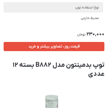
نوع استفاده توپ
محیط خارجی
230,000
تومان
قیمت روز، تصاویر بیشتر و خرید
توپ بدمینتون مدل B882 بسته 12
عددی