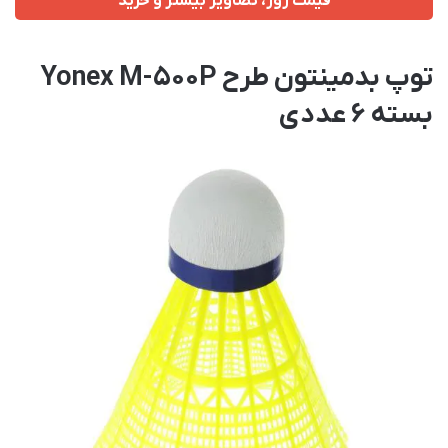
قیمت روز، تصاویر بیشتر و خرید
توپ بدمینتون طرح Yonex M-500P
بسته 6 عددی