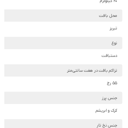
20 کیلوگرم
محل بافت
تبریز
نوع
دستبافت
تراکم بافت در هفت سانتی‌متر
55 رج
جنس پرز
کرک و ابریشم
جنس نخ تار