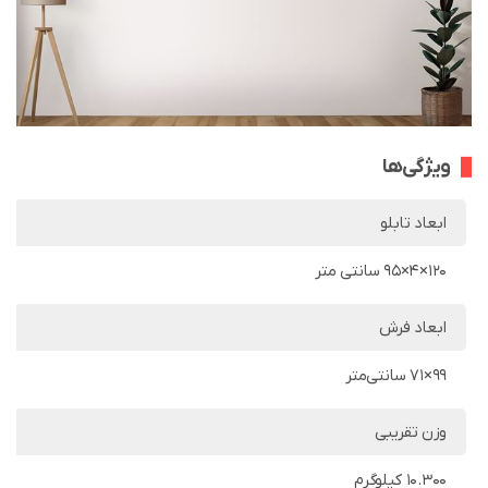
ویژگی‌ها
ابعاد تابلو
120×4×95 سانتی متر
ابعاد فرش
99×71 سانتی‌متر
وزن تقریبی
10.300 کیلوگرم