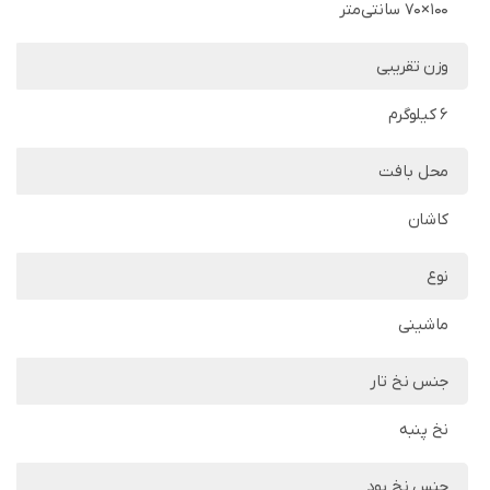
100×70 سانتی‌متر
وزن تقریبی
6 کیلوگرم
محل بافت
کاشان
نوع
ماشینی
جنس نخ تار
نخ پنبه
جنس نخ پود