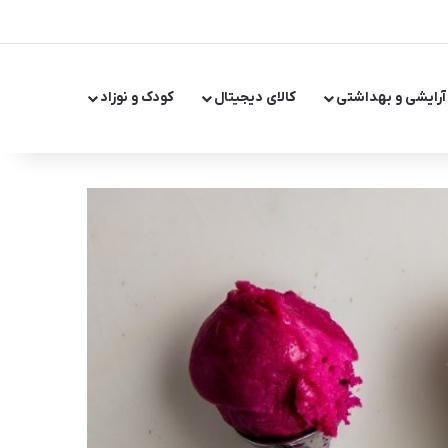
X
اینستاگر
تلگر
آرایشی و بهداشتی
کالای دیجیتال
کودک و نوزاد
تغییر پ
جست