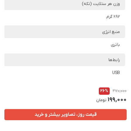
وزن هر ستلایت (تکه)
282 گرم
منبع انرژی
باتری
رابط‌ها
USB
26%
270,000
199,000
تومان
قیمت روز، تصاویر بیشتر و خرید