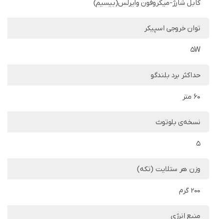
کابل شارژ-میکروفون وایرلس(بیسیم)
توان خروجی اسپیکر
5W
حداکثر برد بلندگو
60 متر
نسخه‌ی بلوتوث
5
وزن هر ستلایت (تکه)
200 گرم
منبع انرژی