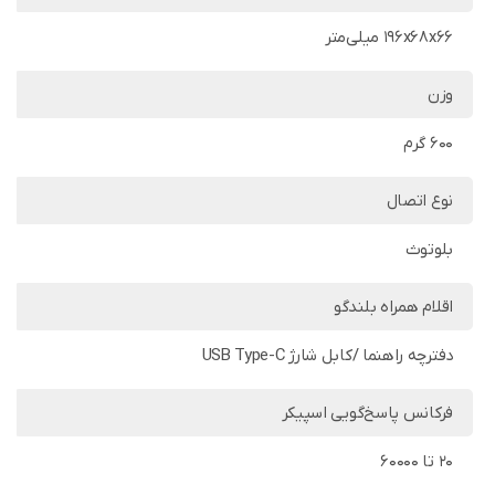
196x68x66 میلی‌متر
وزن
600 گرم
نوع اتصال
بلوتوث
اقلام همراه بلندگو
دفترچه راهنما /کابل شارژ USB Type-C
فرکانس پاسخ‌گویی اسپیکر
20 تا 60000