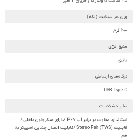
2.5 ساعت با ولتاژ ۵ و جریان ۳ آمپر
وزن هر ستلایت (تکه)
۶۰۰ گرم
منبع انرژی
باتری
درگاه‌های ارتباطی
USB Type-C
سایر مشخصات
استاندارد مقاوت در برابر آب IP67 /دارای میکروفون داخلی /
قابلیت Stereo Pair (TWS) /قابلیت اتصال چندین اسپیکر به
هم