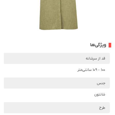
ویژگی‌ها
قد از سرشانه
100 – 109 سانتی‌متر
جنس
شانتون
طرح