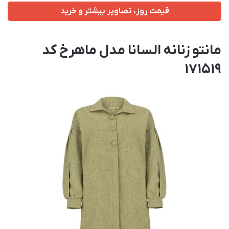
قیمت روز، تصاویر بیشتر و خرید
مانتو زنانه السانا مدل ماهرخ کد
171519