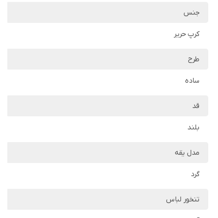
جنس
کرپ حریر
طرح
ساده
قد
بلند
مدل یقه
گرد
تنخور لباس