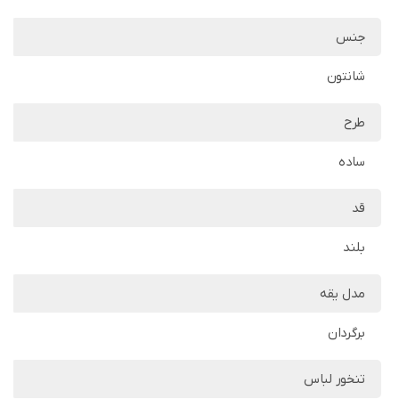
جنس
شانتون
طرح
ساده
قد
بلند
مدل یقه
برگردان
تنخور لباس