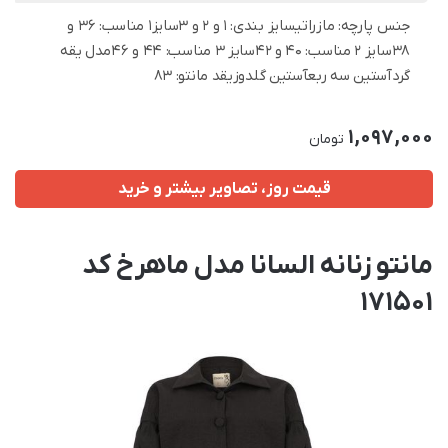
جنس پارچه: مازراتیسایز بندی: 1 و 2 و 3سایز1 مناسب: 36 و
38سایز 2 مناسب: 40 و 42سایز 3 مناسب: 44 و 46مدل یقه
گردآستین سه ربعآستین گلدوزیقد مانتو: 83
1,097,000
تومان
قیمت روز، تصاویر بیشتر و خرید
مانتو زنانه السانا مدل ماهرخ کد
171501