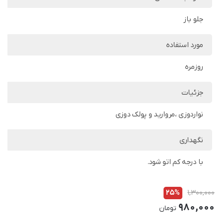
جلو باز
مورد استفاده
روزمره
جزئیات
نواردوزی ،مروارید و پولک دوزی
نگهداری
با درجه کم اتو شود.
25%
1,300,000
980,000
تومان