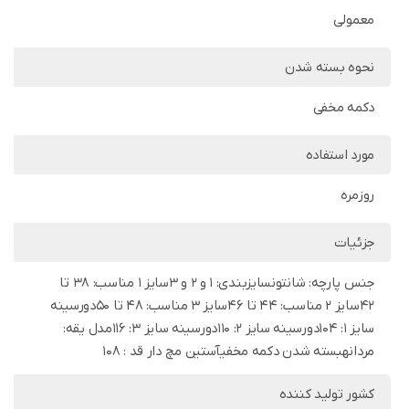
معمولی
نحوه بسته شدن
دکمه مخفی
مورد استفاده
روزمره
جزئیات
جنس پارچه: شانتونسایزبندی: 1 و 2 و 3سایز 1 مناسب: 38 تا
42سایز 2 مناسب: 44 تا 46سایز 3 مناسب: 48 تا 50دورسینه
سایز 1: 104دورسینه سایز 2: 110دورسینه سایز 3: 116مدل یقه:
مردانهبسته شدن دکمه مخفیآستین مچ دار قد : 108
کشور تولید کننده