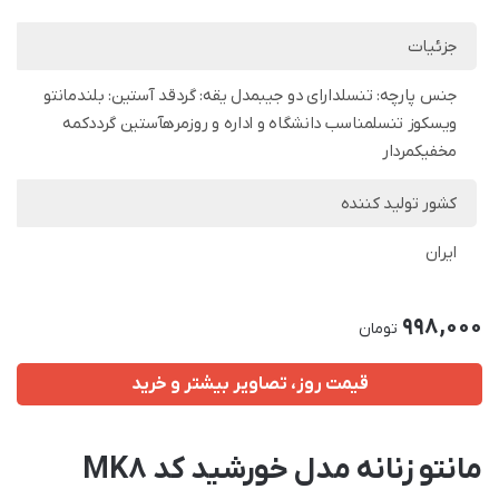
جزئیات
جنس پارچه: تنسلدارای دو جیبمدل یقه: گردقد آستین: بلندمانتو
ویسکوز تنسلمناسب دانشگاه و اداره و روزمرهآستین گرددکمه
مخفیکمردار
کشور تولید کننده
ایران
998,000
تومان
قیمت روز، تصاویر بیشتر و خرید
مانتو زنانه مدل خورشید کد MK8