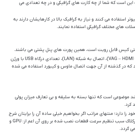
این است که شما از چه کارت های گرافیکی و در چه تعدادی می
ر استفاده می کنند و نیاز به گرافیک بالا در کارهایشان دارند به
اسلات های مختلف گرافیکی استفاده نمایند.
شتی کیس قابل رویت است، همین پورت های پنل پشتی می باشند.
این پنل معمولا دارای خروجی های صدا، تصویر (VAG – HDMI – DVI)، اتصال به شبکه (LAN)، تعدادی درگاه USB با ورژن
مچنین خروجی قدیمی P/S2 می باشند که در گذشته از آن جهت اتصال ماوس و کیبورد استفاده می شده
اشد موضوعی است که تنها بسته به سلیقه و بی تعارف میزان پولی
 کرد.
یاتی خاص خود را دارد؛ منتهای مراتب اگر بخواهیم خیلی ساده آن را برایتان شرح
دهیم باید بگوییم که برخورداری مادربرد از امکانات اورکلاک سبب تنظیم سرعت قطعات نصب شده بر روی آن اعم از: GPU و