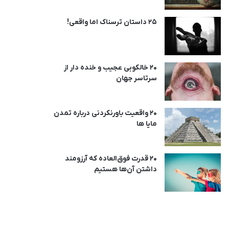
25 داستان ترسناک اما واقعی!
20 خالکوبی عجیب و خنده دار از
سرتاسر جهان
20 واقعیت باورنکردنی درباره تمدن
مایا ها
20 قدرت فوق‌العاده که آرزومند
داشتن آن‌ها هستیم