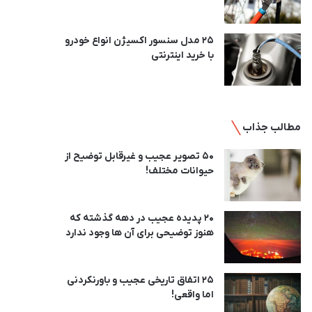
25 مدل سنسور اکسیژن انواع خودرو
با خرید اینترنتی
مطالب جذاب
50 تصویر عجیب و غیرقابل توضیح از
حیوانات مختلف!
20 پدیده عجیب در دهه گذشته که
هنوز توضیحی برای آن ها وجود ندارد
25 اتفاق تاریخی عجیب و باورنکردنی
اما واقعی!