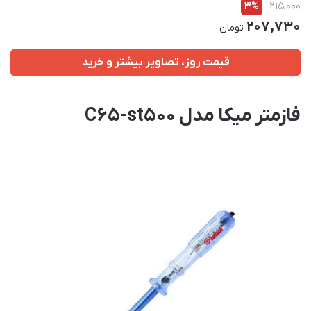
3%
215,000
207,730
تومان
قیمت روز، تصاویر بیشتر و خرید
فازمتر میکا مدل C65-st500