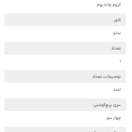
کروم-وانادیوم
کاور
ندارد
تعداد
1
توضیحات تعداد
1عدد
سری پیچ‌گوشتی
چهار سو