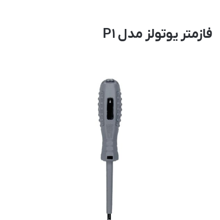
فازمتر یوتولز مدل P1