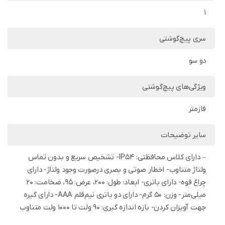
1
سری پیچ‌گوشتی
دو سو
ویژگی‌های پیچ‌گوشتی
فازمتر
سایر توضیحات
– دارای کلاس محافظتی: IP54- تشخیص سریع و بدون تماس
ولتاژ متناوب- اخطار صوتی و بصری درصورت وجود ولتاژ- دارای
چراغ قوه- دارای باتری- ابعاد: طول: 200، عرض: 95، ضخامت: 20
میلی‌متر- وزن: 50 گرم- دارای دو باتری نیم‌قلم AAA- دارای گیره
جهت آویزان کردن- بازه اندازه گیری: 90 ولت تا 1000 ولت متناوب