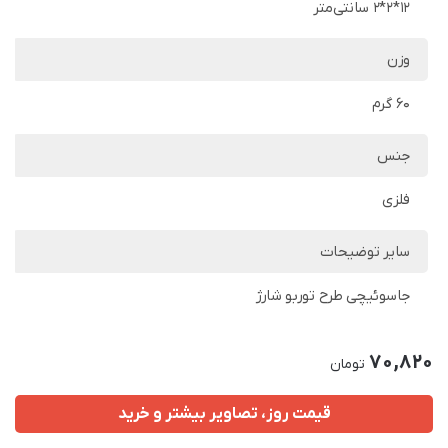
12*2*2 سانتی‌متر
وزن
60 گرم
جنس
فلزی
سایر توضیحات
جاسوئیچی طرح توربو شارژ
70,820
تومان
قیمت روز، تصاویر بیشتر و خرید