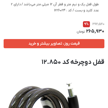
طول قفل یک و نیم متر و قطر آن 12 میلی متر می‌باشد / دارای 2
عدد کلید و بست / کد : 1226024
9%
292,520
265,930
تومان
قیمت روز، تصاویر بیشتر و خرید
قفل دوچرخه کد 12.850