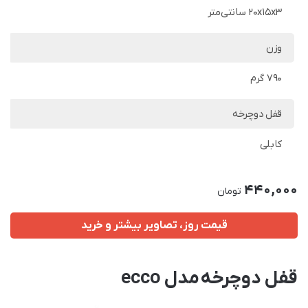
20x15x3 سانتی‌متر
وزن
790 گرم
قفل دوچرخه
کابلی
440,000
تومان
قیمت روز، تصاویر بیشتر و خرید
قفل دوچرخه مدل ecco