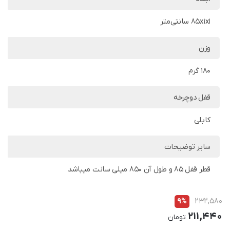
85x1x1 سانتی‌متر
وزن
180 گرم
قفل دوچرخه
کابلی
سایر توضیحات
قطر قفل 85 و طول آن 850 میلی سانت میباشد
9%
232,580
211,440
تومان