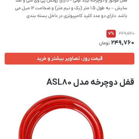
قفل موتور و دوچرخه برند اوکی – دارای روکش پی وی سی و ضد
سایش – به طول 1.5 متر (یک و نیم متر) و ضخامت 12 میل می
باشد. دارای دو عدد کلید کامپیوتری در داخل بسته بندی
7%
269,520
249,760
تومان
قیمت روز، تصاویر بیشتر و خرید
قفل دوچرخه مدل ASL80