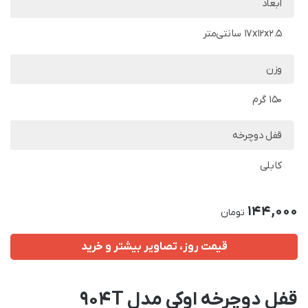
ابعاد
17x12x2.5 سانتی‌متر
وزن
150 گرم
قفل دوچرخه
کابلی
144,000
تومان
قیمت روز، تصاویر بیشتر و خرید
قفل دوچرخه اوکی مدل 904T