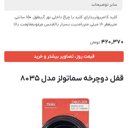
سایر توضیحات
کلید کامپیوتریدارای کلید با چراغ داخلی نور آبیطول 150 سانتی
متریقطر 18 میلی متریامنیت بسیار بالاجنس مرغوبمقاومت بالا
420,370
تومان
قیمت روز، تصاویر بیشتر و خرید
قفل دوچرخه سماتولز مدل 8035