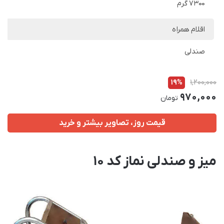
7300 گرم
اقلام همراه
صندلی
19%
1,200,000
970,000
تومان
قیمت روز، تصاویر بیشتر و خرید
میز و صندلی نماز کد 10