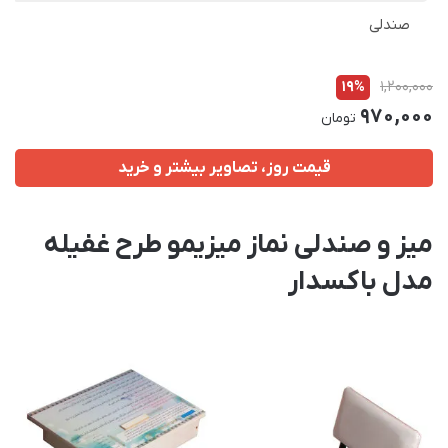
صندلی
19%
1,200,000
970,000
تومان
قیمت روز، تصاویر بیشتر و خرید
میز و صندلی نماز میزیمو طرح غفیله
مدل باکسدار