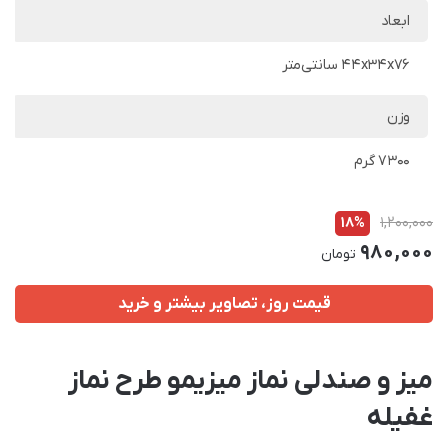
ابعاد
44x34x76 سانتی‌متر
وزن
7300 گرم
18%
1,200,000
980,000
تومان
قیمت روز، تصاویر بیشتر و خرید
میز و صندلی نماز میزیمو طرح نماز
غفیله