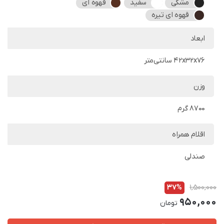
مشکی
سفید
قهوه ای
قهوه ای تیره
ابعاد
42x32x76 سانتی‌متر
وزن
8700 گرم
اقلام همراه
صندلی
37%
1,500,000
950,000
تومان