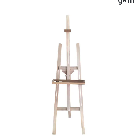
g0111