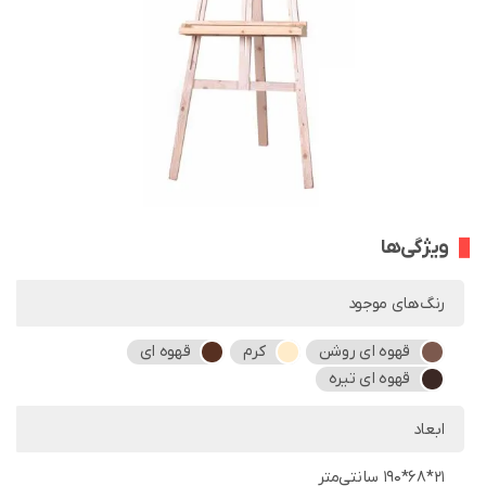
ویژگی‌ها
رنگ‌های موجود
قهوه ای روشن
کرم
قهوه ای
قهوه ای تیره
ابعاد
21*68*190 سانتی‌متر