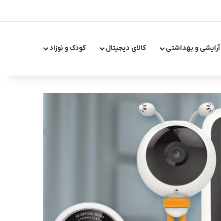
X
اینستاگر
تلگر
آرایشی و بهداشتی
کالای دیجیتال
کودک و نوزاد
تغییر پ
جست