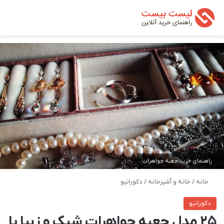
تغییر پوسته
من
جستجو ب
راهنمای خرید جعبه جواهرات
خانه
/
خانه و آشپزخانه
/
دکوراتیو
دکوراتیو
25 مدل جعبه جواهرات شیک و زیبا با