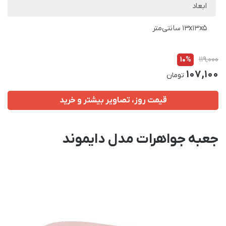
ابعاد
13x13x5 سانتی‌متر
10%
119,000
107,100
تومان
قیمت روز، تصاویر بیشتر و خرید
جعبه جواهرات مدل دایموند