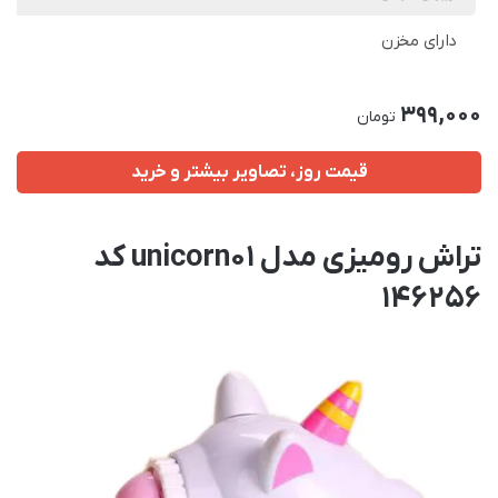
دارای مخزن
399,000
تومان
قیمت روز، تصاویر بیشتر و خرید
تراش رومیزی مدل unicorn01 کد
146256