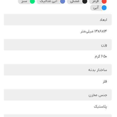
قرمز
مشکی
آبی متالیک
سبز
آبی
ابعاد
14x8x14 میلی‌متر
وزن
650 گرم
ساختار بدنه
فلز
جنس مخزن
پلاستیک