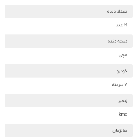
تعداد دنده
21 عدد
دسته دنده
مچی
خودرو
7 سرعته
زنجیر
kmc
شانژمان