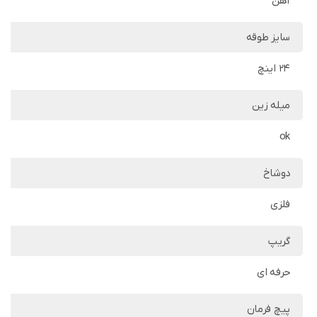
آهن
سایز طوقه
24 اینچ
میله زین
ok
دوشاخ
فلزی
گریپ
حرفه ای
پیچ فرمان