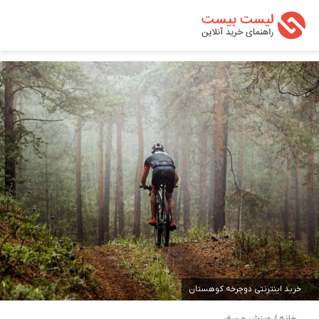
تغییر پوسته
من
جستجو ب
خرید اینترنتی دوچرخه کوهستان
خانه
/
ورزش و سفر