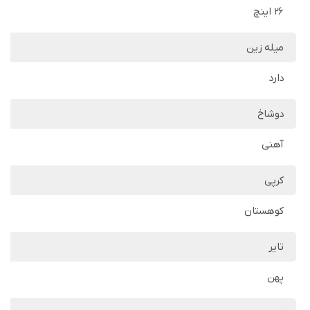
26 اینچ
میله زین
دارد
دوشاخ
آهنی
کرپی
کوهستان
تایر
پهن