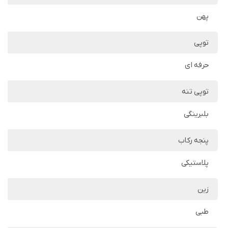
پهن
توپی
حرفه ای
توپی تنه
بلبرینگی
پنجه رکاب
پلاستیکی
زین
طبی