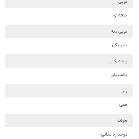
توپی
حرفه ای
توپی تنه
بلبرینگی
پنجه رکاب
پلاستیکی
زین
طبی
طوقه
دوجداره مثلثی