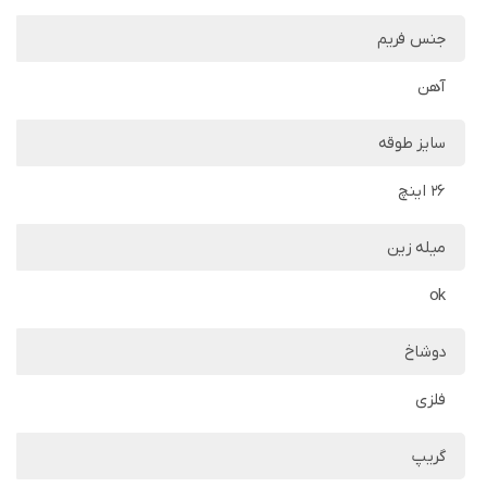
جنس فریم
آهن
سایز طوقه
26 اینچ
میله زین
ok
دوشاخ
فلزی
گریپ