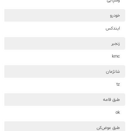
وسپایی
خودرو
ایندکس
زنجیر
kmc
شانژمان
tz
طبق قامه
ok
طبق عوض‌کن