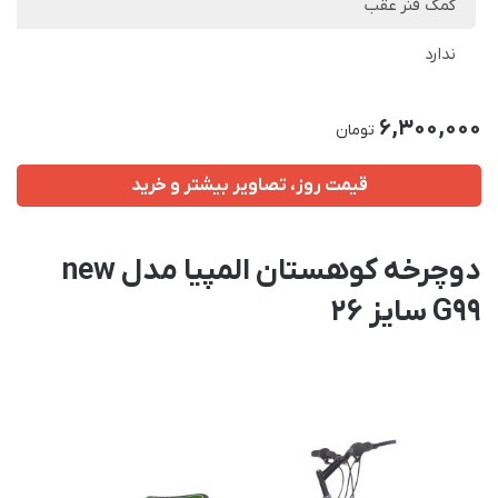
کمک فنر عقب
ندارد
6,300,000
تومان
قیمت روز، تصاویر بیشتر و خرید
دوچرخه کوهستان المپیا مدل new
G99 سایز 26