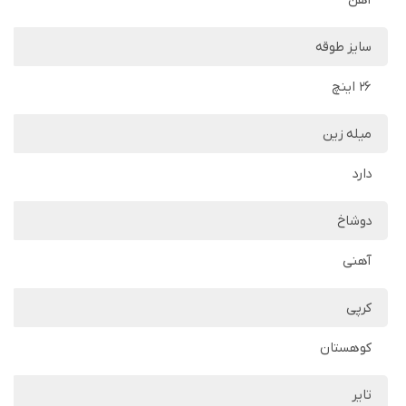
آهن
سایز طوقه
26 اینچ
میله زین
دارد
دوشاخ
آهنی
کرپی
کوهستان
تایر