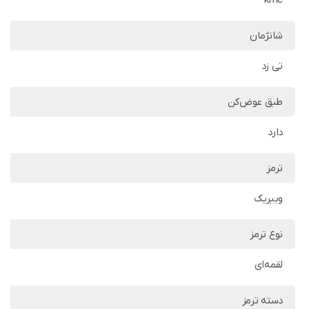
kmc
شانژمان
تی زد
طبق عوض‌کن
دارد
ترمز
ویبریک
نوع ترمز
لقمه‌ای
دسته ترمز